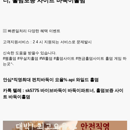
너, 홀덤보증 사이트 바둑이홀덤
▤ 빠른일처리 다양한 혜택 이벤트
고객지원서비스 : 2 4 시 지원되는 서비스로 문제발시
신속한 도움을 받을수 있습니다.
#웹홀덤 #무설치홀덤 #W홀덤 #홀덤사이트 #현금홀덤­사이트 홀덤 게임 하
는곳↖
안심*직영최대 펀치바둑이 요율% api 와일드 홀덤
카톡 텔레 : sk5775 바이브바둑이 바둑이파트너, 홀덤보증 사이
트 바둑이홀덤