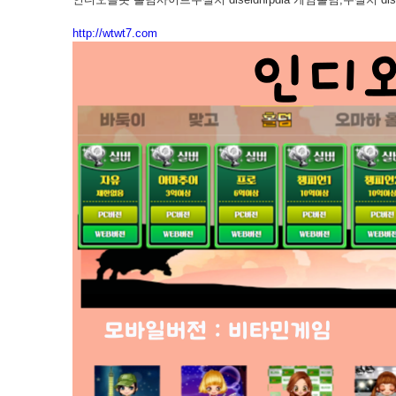
http://wtwt7.com