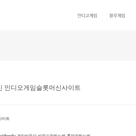
메뉴 건너뛰기
인디고게임
블루게임
롯머신 인디오게임슬롯머신사이트
사이트
lseldhrpdla 게임바둑이,바둑이잘하는법,홀덤잘하는법