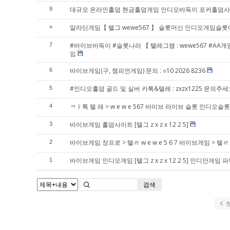
대규모 온라인홀덤 현금홀덤게임 인디오바둑이 포커홀덤사
9
알라딘게임【 텔그 wewe567 】 슬롯머신 인디오게임슬
»
#바이브바둑이 #슬롯나라 【 텔레그램 : wewe567 #A
7
임
바이브게임(구, 챔피언게임) 문의 : ○10 2026 8236
6
#인디오홀덤 골드 및 실버 카톡&텔레 : zxzx1225 문의주세
5
ㅋㅏ톡 텔 래 > w e w e 567 바이브 라이브 슬롯 인디오
4
바이브게임 홀덤사이트 [탤그 z x z x 12 2 5]
3
바이브게임 장프로 > 텔ㄹ w e w e 5 6 7 바이브게임 > 텔ㄹ w e
2
바이브게임 인디오게임 [탤그 z x z x 12 2 5] 인디안게임
1
검색
첫