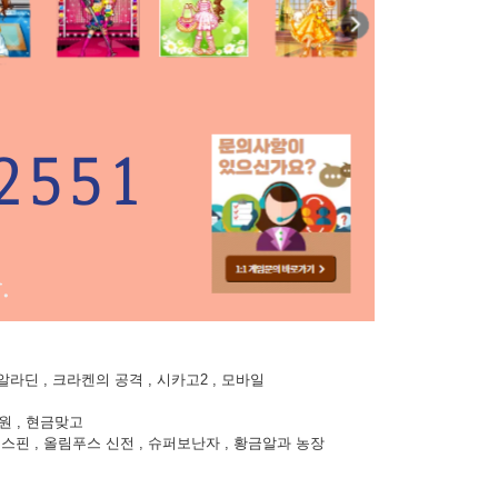
 , 크라켄의 공격 , 시카고2 , 모바일
원 , 현금맞고
핀 , 올림푸스 신전 , 슈퍼보난자 , 황금알과 농장