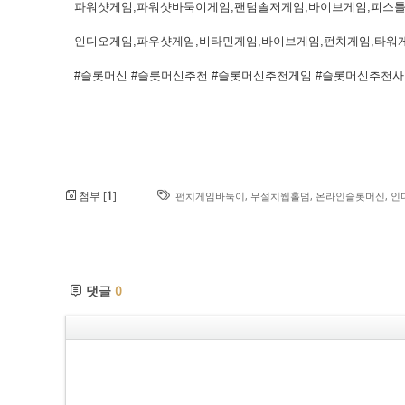
파워샷게임,파워샷바둑이게임,팬텀솔저게임,바이브게임,피스
인디오게임,파우샷게임,비타민게임,바이브게임,펀치게임,타워
#슬롯머신 #슬롯머신추천 #슬롯머신추천게임 #슬롯머신추천
첨부 [
1
]
펀치게임바둑이
,
무설치웹홀덤
,
온라인슬롯머신
,
인
댓글
0