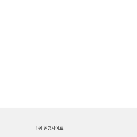
1위 홀덤사이트