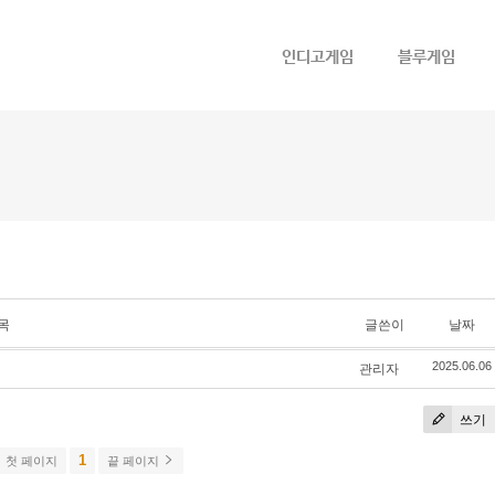
메뉴 건너뛰기
인디고게임
블루게임
목
글쓴이
날짜
관리자
2025.06.06
쓰기
1
첫 페이지
끝 페이지