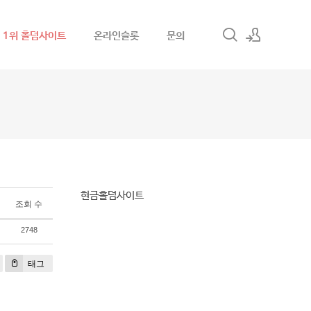
1위 홀덤사이트
온라인슬롯
문의
로그인
회원가입
현금홀덤사이트
조회 수
2748
태그