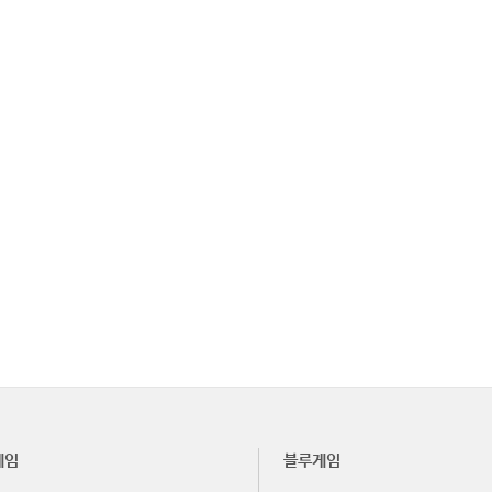
게임
블루게임