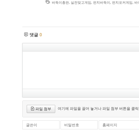
바둑이총판
,
실전맞고게임
,
펀치바둑이
,
펀치포커게임
,
바
댓글
0
여기에 파일을 끌어 놓거나 파일 첨부 버튼을 클릭
파일 첨부
글쓴이
비밀번호
홈페이지