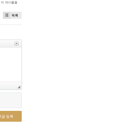
이 게시물을
목록
댓글 등록