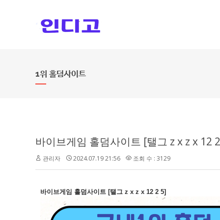
1위 홀덤사이트
바이브게임 홀덤사이트 [탤그 z x z x 12 2 
관리자
2024.07.19 21:56
조회 수 : 3129
바이브게임 홀덤사이트 [탤그 z x z x 12 2 5]