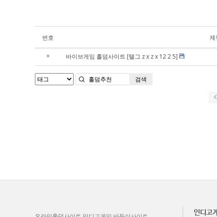
번호
제
바이브게임 홀덤사이트 [탤그 z x z x 12 2 5]
»
검색
인디고
온라인홀덤사이트 인디고게임 바둑이사이트