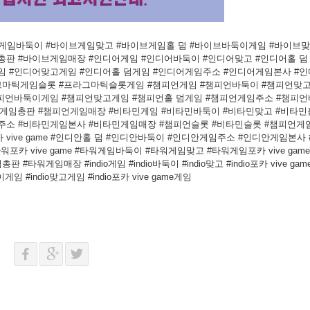
브게임바둑이 #바이브게임맞고 #바이브게임홀 덤 #바이브바둑이게임 #바이브맞
판 #바이브게임매장 #인디어게임 #인디어바둑이 #인디어맞고 #인디어홀 덤
임 #인디어맞고게임 #인디어홀 덤게임 #인디어게임주소 #인디어게임본사 #
그마틱게임슬롯 #프라그마틱슬롯게임 #챔피언게임 #챔피언바둑이 #챔피언맞고
챔피언바둑이게임 #챔피언맞고게임 #챔피언홀 덤게임 #챔피언게임주소 #챔피
게임총판 #챔피언게임매장 #비타민게임 #비타민바둑이 #비타민맞고 #비타민홀
주소 #비타민게임본사 #비타민게임매장 #챔피언슬롯 #비타민슬롯 #챔피언게
ive game #인디안홀 덤 #인디안바둑이 #인디안게임주소 #인디안게임본사
카 vive game #타워게임바둑이 #타워게임맞고 #타워게임포카 vive gam
매장 #indio게임 #indio바둑이 #indio맞고 #indio포카 vive game 
이게임 #indio맞고게임 #indio포카 vive game게임