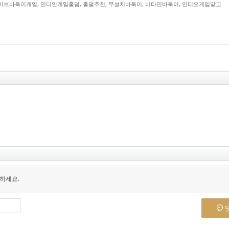
이브바둑이게임
,
인디안게임홀덤
,
홀덤추천
,
무설치바둑이
,
비타민바둑이
,
인디오게임맞고
하세요.