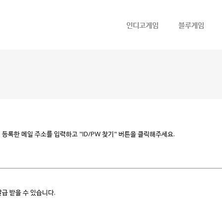
메뉴 건너뛰기
인디고게임
블루게임
등록한 메일 주소를 입력하고 "ID/PW 찾기" 버튼을 클릭해주세요.
급 받을 수 있습니다.