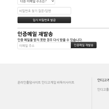
인증메일 재발송
인증 메일을 받지 못한 경우 다시 받을 수 있습니다.
인디고
온라인홀덤사이트 인디고게임 바둑이사이트
인디고홀