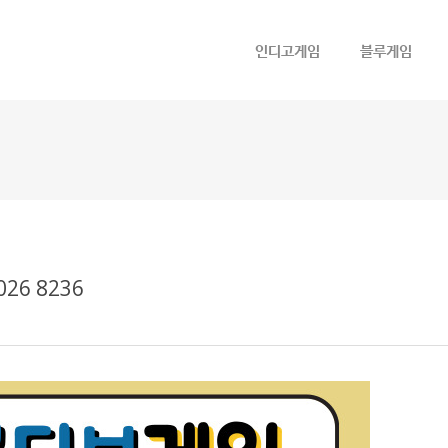
메뉴 건너뛰기
인디고게임
블루게임
26 8236