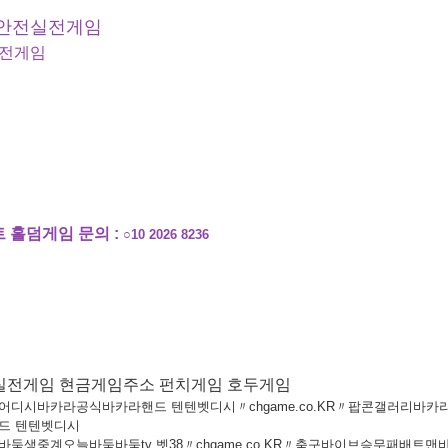
 안전실전게임
실전게임
 홀덤게임 문의 :
○10 2026 8236
안전실전게임 현금게임주소 펀치게임 호두게임
디시바카­라공식바카­라핸드 텐텐벳디시〃chgame.co.KR〃팝콘갤러리바카
핸드 텐텐벳디시
중계오늘바둑바둑tv 벳38〃chgame.co.KR〃축구바이브승무패배트맨