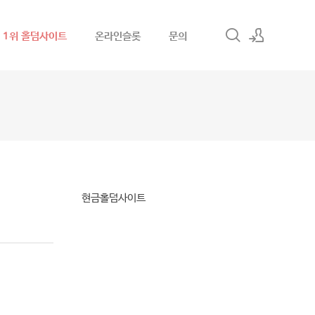
1위 홀덤사이트
온라인슬롯
문의
로그인
회원가입
현금홀덤사이트