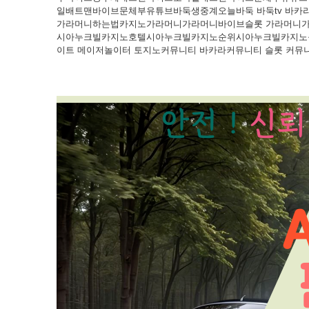
일배트맨바이브문체부유튜브바둑생중계오늘바둑 바둑tv 바카­라사이
가라머니하는법카­지­노가라머니가라머니바이브슬­롯 가라머니
시아누크빌카­지­노호텔시아누크빌카­지­노순위시아누크빌카­지­노롤
이트 메이저놀이터 토­지노커뮤니티 바카­라커뮤니티 슬­롯 커