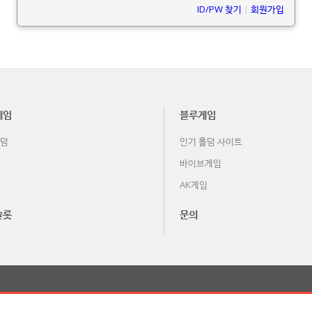
ID/PW 찾기
|
회원가입
게임
블루게임
덤
인기 홀덤 사이트
바이브게임
AK게임
슬롯
문의