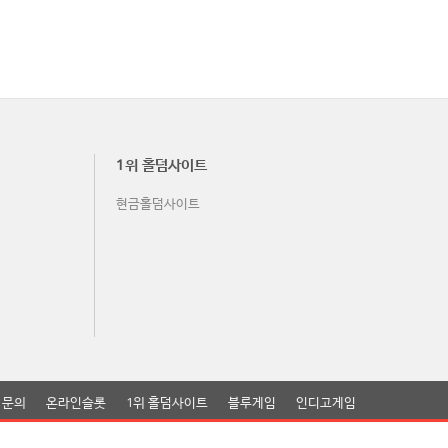
1위 홀덤사이트
현금홀덤사이트
문의
온라인슬롯
1위 홀덤사이트
블루게임
인디고게임