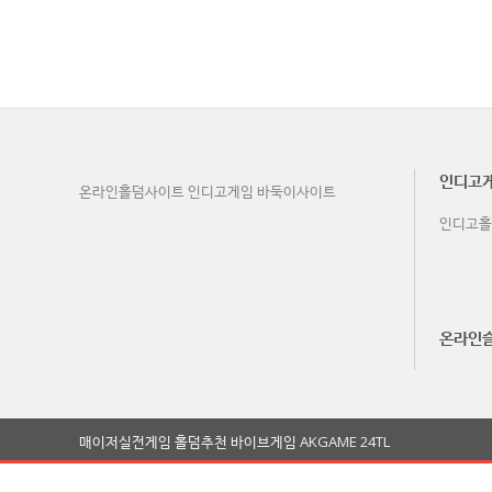
인디고
온라인홀덤사이트 인디고게임 바둑이사이트
인디고홀
온라인
매이저실전게임 홀덤추천 바이브게임 AKGAME 24TL