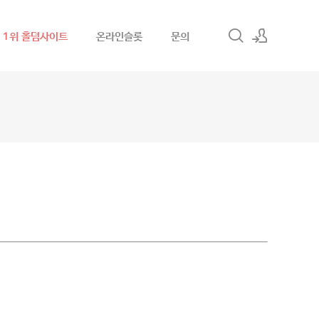
1위 홀덤사이트
온라인슬롯
문의
로그인
회원가입