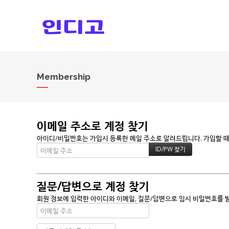
Membership
이메일 주소로 계정 찾기
아이디/비밀번호는 가입시 등록한 메일 주소로 알려드립니다. 가입할 때 
질문/답변으로 계정 찾기
회원 정보에 입력한 아이디와 이메일, 질문/답변으로 임시 비밀번호를 발