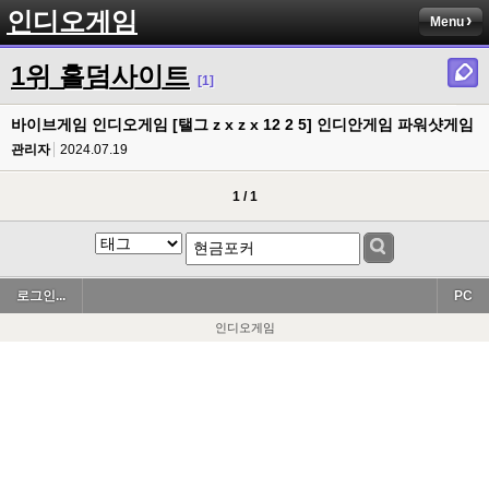
인디오게임
Menu
1위 홀덤사이트
[1]
바이브게임 인디오게임 [탤그 z x z x 12 2 5] 인디안게임 파워샷게임
관리자
2024.07.19
1 / 1
로그인...
PC
인디오게임