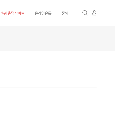
1위 홀덤사이트
온라인슬롯
문의
로그인
회원가입