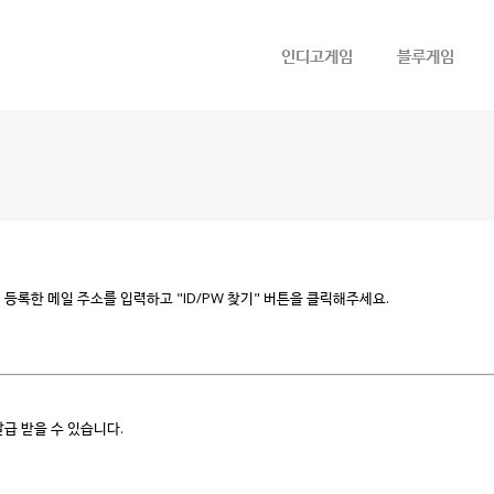
메뉴 건너뛰기
인디고게임
블루게임
등록한 메일 주소를 입력하고 "ID/PW 찾기" 버튼을 클릭해주세요.
급 받을 수 있습니다.