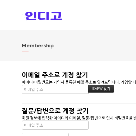
Membership
이메일 주소로 계정 찾기
아이디/비밀번호는 가입시 등록한 메일 주소로 알려드립니다. 가입할 때 
질문/답변으로 계정 찾기
회원 정보에 입력한 아이디와 이메일, 질문/답변으로 임시 비밀번호를 발