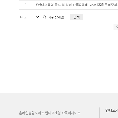
#인디오홀덤 골드 및 실버 카톡&텔레 : zxzx1225 문의주세
1
검색
인디고
온라인홀덤사이트 인디고게임 바둑이사이트