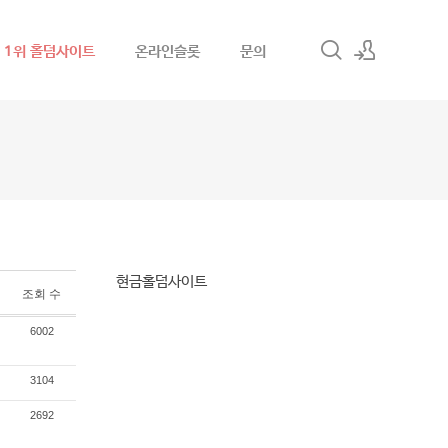
1위 홀덤사이트
온라인슬롯
문의
로그인
회원가입
현금홀덤사이트
조회 수
6002
3104
2692