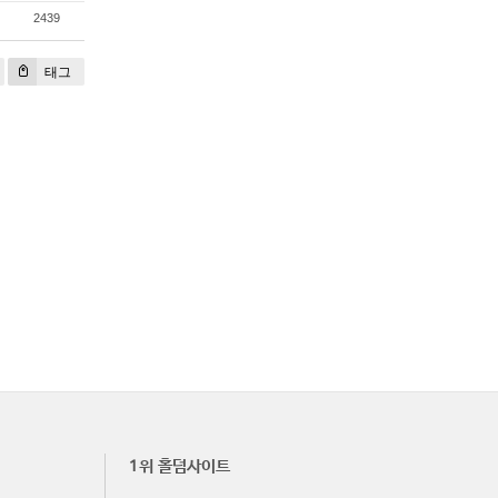
2439
태그
1위 홀덤사이트