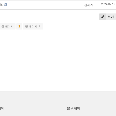
요.
관리자
2024.07.19
쓰기
1
첫 페이지
끝 페이지
게임
블루게임