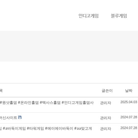
메뉴 건너뛰기
인디고게임
블루게임
목
글쓴이
날짜
추천 #원샷홀덤 #온라인홀덤 #텍사스홀덤 #인디고게임홀덤사
관리자
2025.04.03
롯머신사이트
관리자
2024.07.28
A게임 #a바둑이게임 #타워게임 #에이에이바둑이 #aa맞고게
관리자
2024.07.28