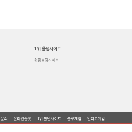
1위 홀덤사이트
현금홀덤사이트
문의
온라인슬롯
1위 홀덤사이트
블루게임
인디고게임