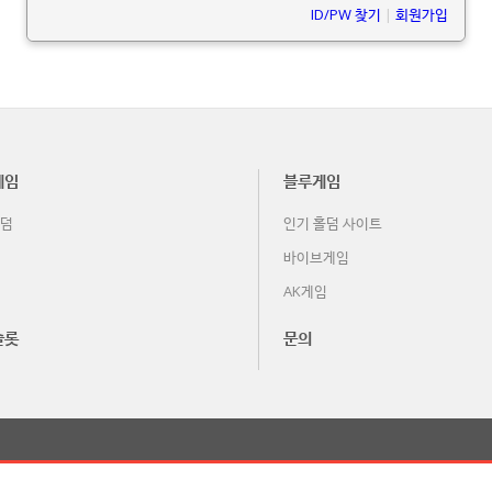
ID/PW 찾기
|
회원가입
게임
블루게임
덤
인기 홀덤 사이트
바이브게임
AK게임
슬롯
문의