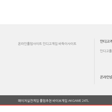
인디고
온라인홀덤사이트 인디고게임 바둑이사이트
인디고홀
온라인
매이저실전게임 홀덤추천 바이브게임 AKGAME 24TL