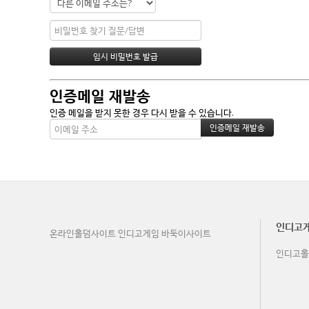
인증메일 재발송
인증 메일을 받지 못한 경우 다시 받을 수 있습니다.
인디고
온라인홀덤사이트 인디고게임 바둑이사이트
인디고홀