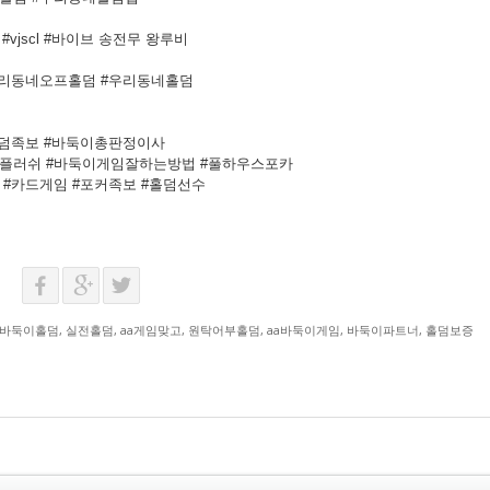
 #vjscl #바이브 송전무 왕루비
우리동네오프홀덤 #우리동네홀덤
덤족보 #바둑이총­판정이사
 #플러쉬 #바둑이게임잘­하는방법 #풀하우스포카
 #카드게임 #포커족보 #홀덤선수
바둑이홀덤
,
실전홀덤
,
aa게임맞고
,
원탁어부홀덤
,
aa바둑이게임
,
바둑이파트너
,
홀덤보증