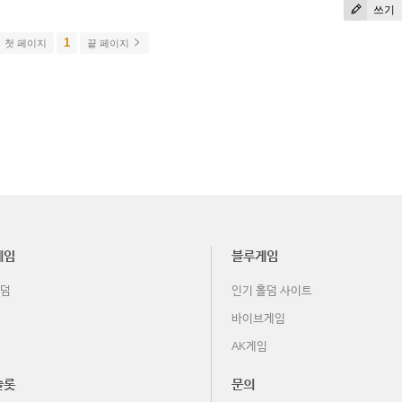
쓰기
1
첫 페이지
끝 페이지
게임
블루게임
덤
인기 홀덤 사이트
바이브게임
AK게임
슬롯
문의