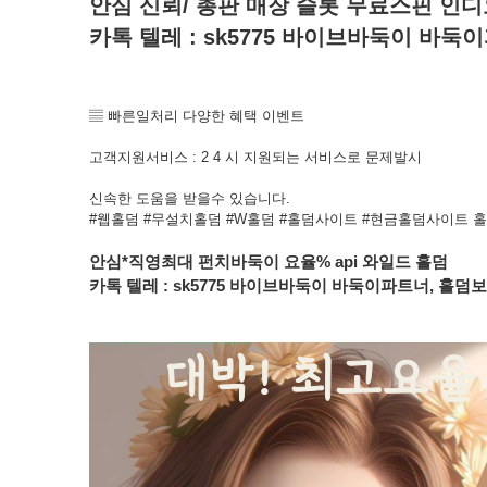
안심 신뢰/ 총판 매장 슬롯 무료스핀 인
카톡 텔레 : sk5775 바이브바둑이 바
▤ 빠른일처리 다양한 혜택 이벤트
고객지원서비스 : 2 4 시 지원되는 서비스로 문제발시
신속한 도움을 받을수 있습니다.
#웹홀덤 #무설치홀덤 #W홀덤 #홀덤사이트 #현금홀덤­사이트 
안심*직영최대 펀치바둑이 요율% api 와일드 홀덤
카톡 텔레 : sk5775 바이브바둑이 바둑이파트너, 홀