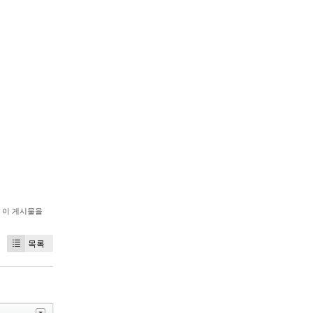
이 게시물을
목록