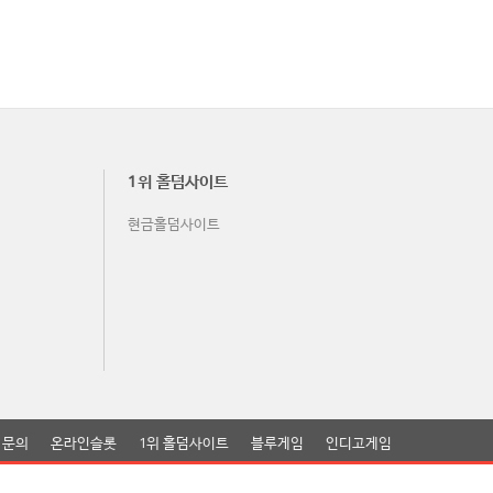
1위 홀덤사이트
현금홀덤사이트
문의
온라인슬롯
1위 홀덤사이트
블루게임
인디고게임