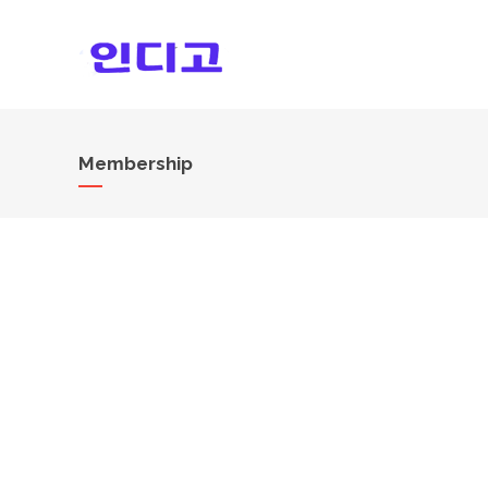
Membership