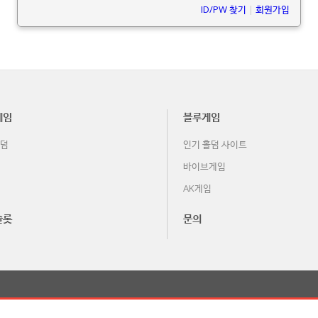
ID/PW 찾기
|
회원가입
게임
블루게임
덤
인기 홀덤 사이트
바이브게임
AK게임
슬롯
문의