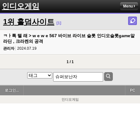
인디오게임
Menu
1위 홀덤사이트
[1]
ㅋㅏ톡 텔 래 > w e w e 567 바이브 라이브 슬롯 인디오슬롯game알
라딘 , 크라켄의 공격
관리자
2024.07.19
1 / 1
로그인...
PC
인디오게임