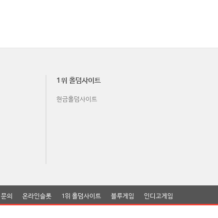
1위 홀덤사이트
현금홀덤사이트
문의
온라인슬롯
1위 홀덤사이트
블루게임
인디고게임