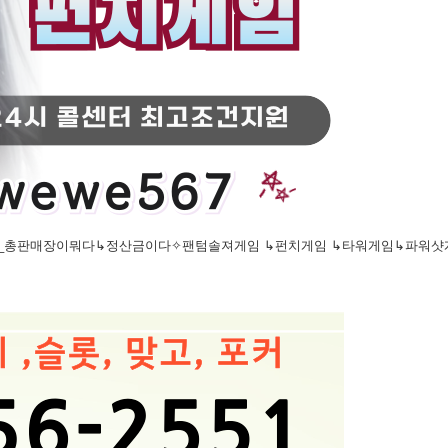
_맞고_포카_총판매장이뭐다↳정산금이다✧팬텀솔져게임 ↳펀치게임 ↳타워게임↳파워샷