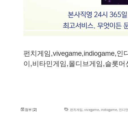
펀치게임,vivegame,indiog
이,비타민게임,몰디브게임,슬롯머
첨부 [
2
]
펀치게임
,
vivegame
,
indiogame
,
인디