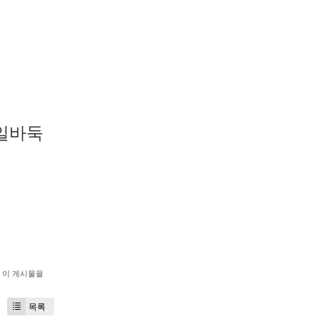
바일바둑
이 게시물을
목록