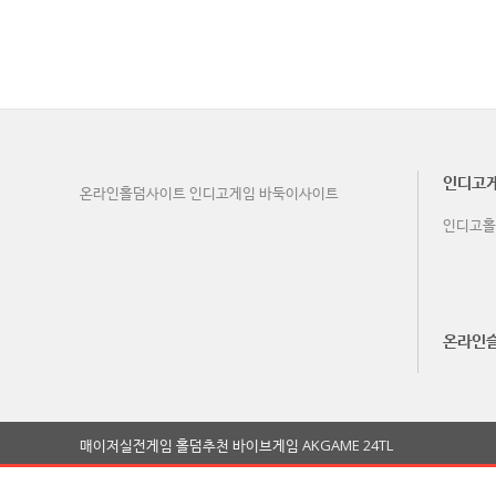
인디고
온라인홀덤사이트 인디고게임 바둑이사이트
인디고홀
온라인
매이저실전게임 홀덤추천 바이브게임 AKGAME 24TL