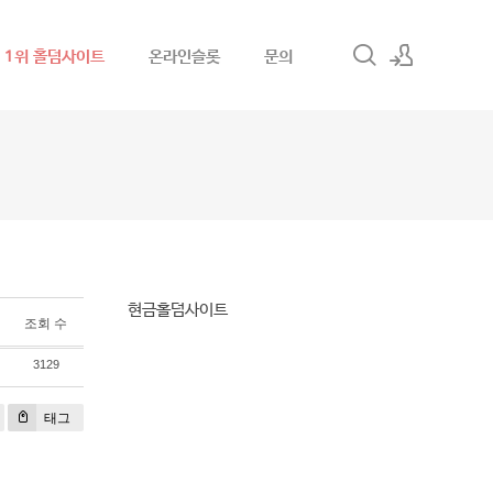
1위 홀덤사이트
온라인슬롯
문의
로그인
회원가입
현금홀덤사이트
조회 수
3129
태그