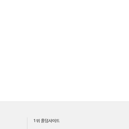
1위 홀덤사이트