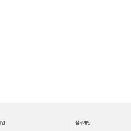
게임
블루게임