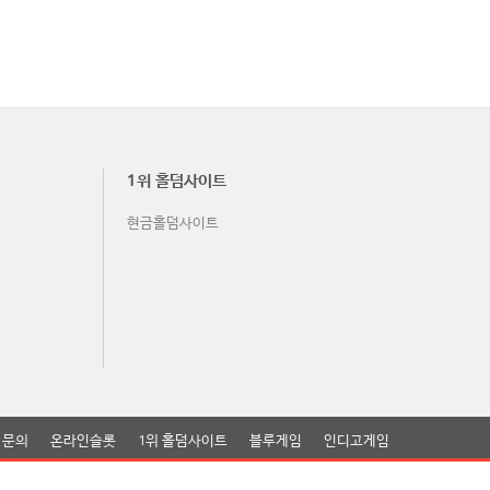
1위 홀덤사이트
현금홀덤사이트
문의
온라인슬롯
1위 홀덤사이트
블루게임
인디고게임