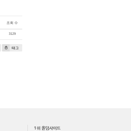
조회 수
3129
태그
1위 홀덤사이트