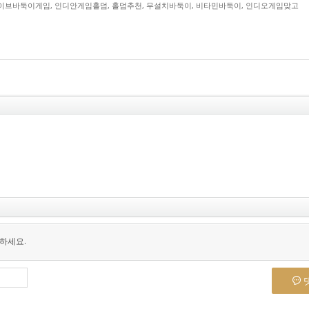
이브바둑이게임
,
인디안게임홀덤
,
홀덤추천
,
무설치바둑이
,
비타민바둑이
,
인디오게임맞고
하세요.