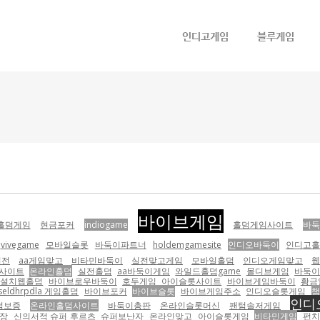
메뉴 건너뛰기
인디고게임
블루게임
바이브게임
홀덤게임
현금포커
indiogame
홀덤게임사이트
바
vivegame
모바일슬롯
바둑이파트너
holdemgamesite
인디오바둑이
인디고
신전
aa게임맞고
비타민바둑이
실전맞고게임
모바일홀덤
인디오게임맞고
웹
사이트
온라인홀덤
실전홀덤
aa바둑이게임
와일드홀덤game
몰디브게임
바둑
무설치웹홀덤
바이브로우바둑이
호두게임
아이슬롯사이트
바이브게임바둑이
황금
seldhrpdla 게임홀덤
바이브포커
바이브슬롯
바이브게임주소
인디오슬롯게임
인디
덤보증
온라인홀덤사이트
바둑이총판
온라인슬롯머신
팬텀솔저게임
장
신의서적 슈퍼 후르츠
슈퍼보난자
온라인맞고
아이슬롯게임
비타민게임
펀