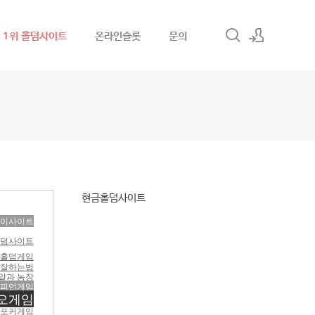
1위 홀덤사이트
온라인슬롯
문의
로그인
회원가입
현금홀덤사이트
둑이사이트
홀덤사이트
홀덤게임
이잘하는법
알과 농장
챔피언게임
오게임
치포커게임