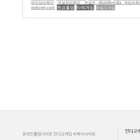
바이브바둑이
무설치바둑이
무설치 dlseldhrpdla 게임바
현금홀덤
타워게임
indiogm.com
와일드게임
인디고
온라인홀덤사이트 인디고게임 바둑이사이트