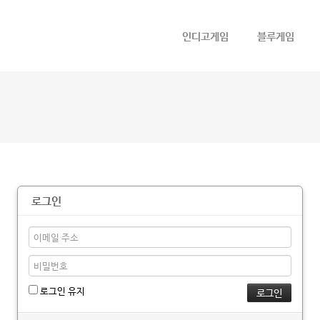
메뉴 건너뛰기
인디고게임
블루게임
로그인
로그인 유지