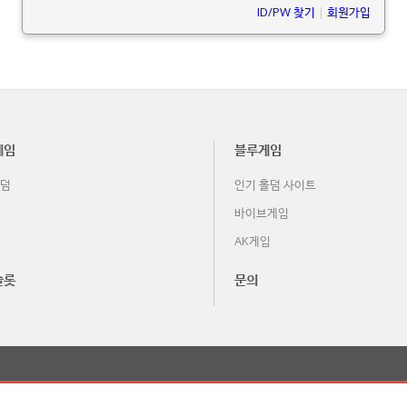
ID/PW 찾기
|
회원가입
게임
블루게임
덤
인기 홀덤 사이트
바이브게임
AK게임
슬롯
문의