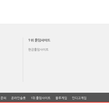
1위 홀덤사이트
현금홀덤사이트
문의
온라인슬롯
1위 홀덤사이트
블루게임
인디고게임