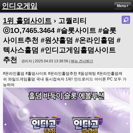
인디오게임
Menu
1위 홀덤사이트
› 고퀄리티
ⓞ1O,7465.3464 #슬롯사이트 #슬롯
사이트추천 #원샷홀덤 #온라인홀덤 #
텍사스홀덤 #인디고게임홀덤사이트
추천
관리자 | 2025.04.03 13:38:56 |
메뉴 건너뛰기
#온라인홀덤 #홀덤사이트 #온라인홀덤추천 #음성채팅 #온라인홀덤캐
쉬 와일드게임홀덤 국내 동시접속자 1위! 안드로이드 아이폰 PC 모두 가
능하며