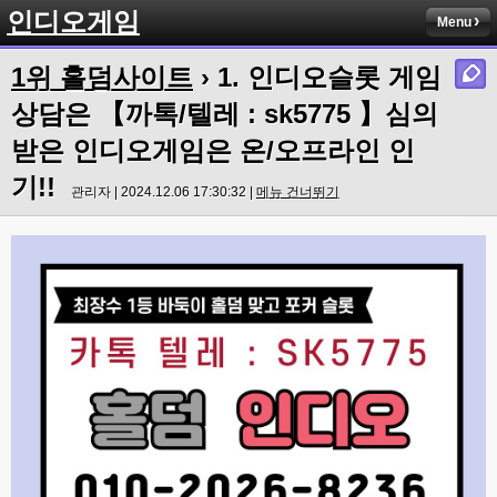
인디오게임
Menu
1위 홀덤사이트
› 1. 인디오슬롯 게임
상담은 【 까톡/텔레 : sk5775 】심의
받은 인디오게임은 온/오프라인 인
기!!
관리자 | 2024.12.06 17:30:32 |
메뉴 건너뛰기